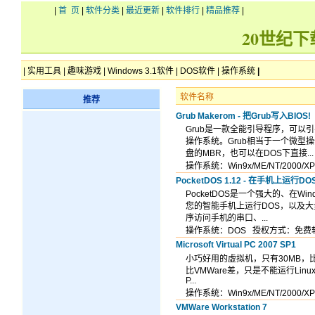
|
首 页
|
软件分类
|
最近更新
|
软件排行
|
精品推荐
|
20世纪
|
实用工具
|
趣味游戏
|
Windows 3.1软件
|
DOS软件
|
操作系统
|
软件名称
推荐
Grub Makerom - 把Grub写入BIOS!
Grub是一款全能引导程序，可以引导
操作系统。Grub相当于一个微型
盘的MBR，也可以在DOS下直接...
操作系统：Win9x/ME/NT/200
PocketDOS 1.12 - 在手机上运行DO
PocketDOS是一个强大的、在Wi
您的智能手机上运行DOS，以及大量D
序访问手机的串口、...
操作系统：DOS 授权方式：免费
Microsoft Virtual PC 2007 SP1
小巧好用的虚拟机，只有30MB，比
比VMWare差，只是不能运行Linux/U
P...
操作系统：Win9x/ME/NT/200
VMWare Workstation 7