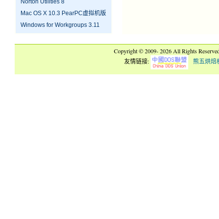
Norton Utilities 8
Mac OS X 10.3 PearPC虚拟机版
Windows for Workgroups 3.11
Copyright © 2009-
2026 All Rights Reserve
友情链接:
熊五烘焙