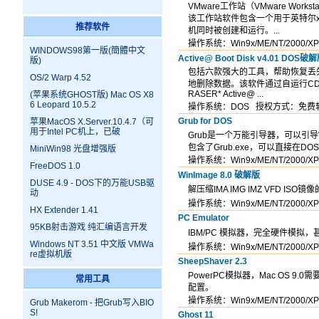
VMware工作站（VMware Wor
该工作站软件包含一个用于英特尔x
推荐软件
机同时被创建和运行。...
操作系统：Win9x/ME/NT/200
WINDOWS98第一版(簡體中文
Active@ Boot Disk v4.01 DOS破
版)
包括六款强大的工具，帮助恢复丢失
OS/2 Warp 4.52
地删除数据。该软件通过自运行CD-R
RASER* Active@ ...
(苹果系统GHOST版) Mac OS X8
6 Leopard 10.5.2
操作系统：DOS 授权方式：免费
Grub for DOS
苹果MacOS X.Server.10.4.7（可
用于Intel PC机上，已破
Grub是一个万能引导器，可以引导Windows 
包含了Grub.exe，可以直接在DOS下
MiniWin98 光盘增强版
操作系统：Win9x/ME/NT/200
FreeDOS 1.0
WinImage 8.0 破解版
DUSE 4.9 - DOS下的万能USB驱
解压缩IMA IMG IMZ VFD ISO镜像的
动
操作系统：Win9x/ME/NT/200
HX Extender 1.41
PC Emulator
95KB射击游戏 纯汇编语言开发
IBM/PC 模拟器，完全硬件模拟，
Windows NT 3.51 中文版 VMWa
操作系统：Win9x/ME/NT/200
re虚拟机版
SheepShaver 2.3
PowerPC模拟器，Mac OS 9.0需
常用工具
配置。
操作系统：Win9x/ME/NT/200
Grub Makerom - 把Grub写入BIO
S!
Ghost 11