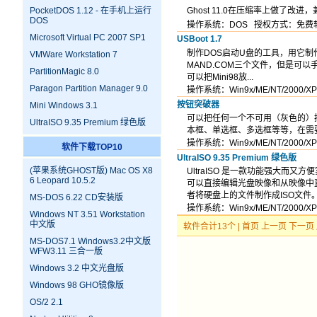
PocketDOS 1.12 - 在手机上运行
Ghost 11.0在压缩率上做了改进
DOS
操作系统：DOS 授权方式：免费
Microsoft Virtual PC 2007 SP1
USBoot 1.7
制作DOS启动U盘的工具，用它制作的
VMWare Workstation 7
MAND.COM三个文件，但是可以手
PartitionMagic 8.0
可以把Mini98放...
Paragon Partition Manager 9.0
操作系统：Win9x/ME/NT/200
按钮突破器
Mini Windows 3.1
可以把任何一个不可用（灰色的）
UltraISO 9.35 Premium 绿色版
本框、单选框、多选框等等，在需
操作系统：Win9x/ME/NT/200
软件下载TOP10
UltraISO 9.35 Premium 绿色版
(苹果系统GHOST版) Mac OS X8
UltraISO 是一款功能强大而又
6 Leopard 10.5.2
可以直接编辑光盘映像和从映像中直
者将硬盘上的文件制作成ISO文件。同
MS-DOS 6.22 CD安装版
操作系统：Win9x/ME/NT/200
Windows NT 3.51 Workstation
中文版
软件合计13个 |
首页
上一页 下一页
MS-DOS7.1 Windows3.2中文版
WFW3.11 三合一版
Windows 3.2 中文光盘版
Windows 98 GHO镜像版
OS/2 2.1