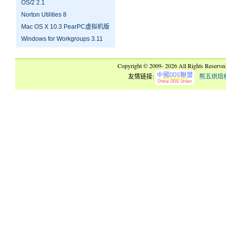
OS/2 2.1
Norton Utilities 8
Mac OS X 10.3 PearPC虚拟机版
Windows for Workgroups 3.11
Copyright © 2009-
2026 All Rights Reserve
友情链接:
熊五烘焙