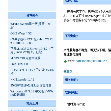
软件介绍：
硬盘分区工具，已经成为个人电脑
推荐软件
右。更可以通过 BootMagic
系统不再需要非常专业电脑知识。
WINDOWS98第一版(簡體中文
版)
OS/2 Warp 4.52
下载地址：
(苹果系统GHOST版) Mac OS X8
6 Leopard 10.5.2
苹果MacOS X.Server.10.4.7（可
文件服务器不稳定，若无法下载，请
用于Intel PC机上，已破
的理解与支持！
MiniWin98 光盘增强版
==>>
partitionmagicpro80.zip
FreeDOS 1.0
DUSE 4.9 - DOS下的万能USB驱
分享到：
动
HX Extender 1.41
相关软件：
95KB射击游戏 纯汇编语言开发
Windows NT 3.51 中文版 VMWa
软件评论：
re虚拟机版
常用工具
暂时没有评论