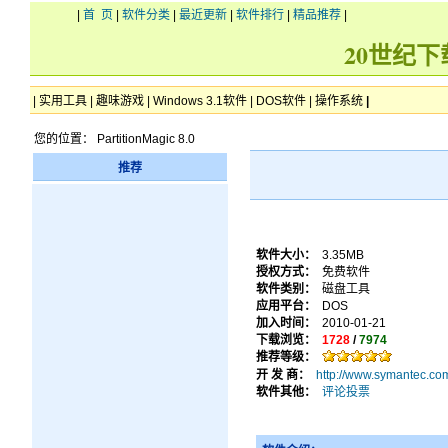
|
首 页
|
软件分类
|
最近更新
|
软件排行
|
精品推荐
|
20世纪
|
实用工具
|
趣味游戏
|
Windows 3.1软件
|
DOS软件
|
操作系统
|
您的位置： PartitionMagic 8.0
推荐
软件大小：
3.35MB
授权方式：
免费软件
软件类别：
磁盘工具
应用平台：
DOS
加入时间：
2010-01-21
下载浏览：
1728
/
7974
推荐等级：
开 发 商：
http://www.symantec.com
软件其他：
评论投票