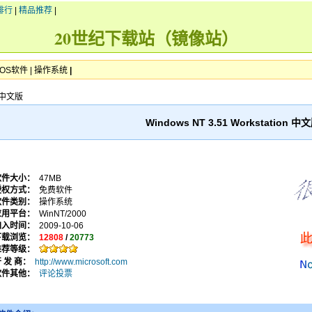
排行
|
精品推荐
|
20世纪下载站（镜像站）
OS软件
|
操作系统
|
n 中文版
Windows NT 3.51 Workstation 中
软件大小：
47MB
授权方式：
免费软件
软件类别：
操作系统
应用平台：
WinNT/2000
加入时间：
2009-10-06
下载浏览：
12808
/
20773
推荐等级：
 发 商：
http://www.microsoft.com
软件其他：
评论投票