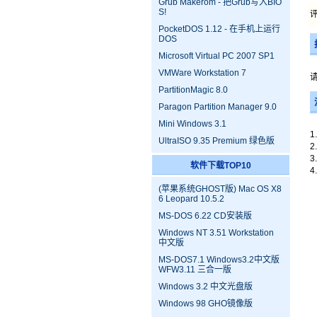
Grub Makerom - 把Grub写入BIO
S!
评
PocketDOS 1.12 - 在手机上运行
DOS
Microsoft Virtual PC 2007 SP1
VMWare Workstation 7
PartitionMagic 8.0
Paragon Partition Manager 9.0
Mini Windows 3.1
UltraISO 9.35 Premium 绿色版
软件下载TOP10
(苹果系统GHOST版) Mac OS X8
6 Leopard 10.5.2
MS-DOS 6.22 CD安装版
Windows NT 3.51 Workstation
中文版
MS-DOS7.1 Windows3.2中文版
WFW3.11 三合一版
Windows 3.2 中文光盘版
Windows 98 GHO镜像版