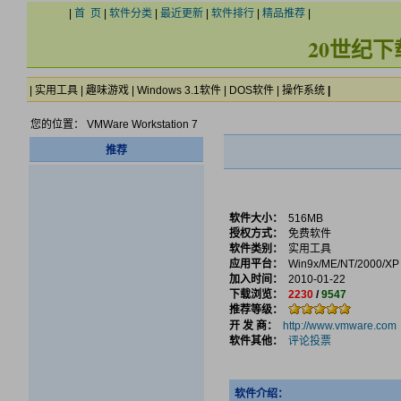
|
首 页
|
软件分类
|
最近更新
|
软件排行
|
精品推荐
|
20世纪
|
实用工具
|
趣味游戏
|
Windows 3.1软件
|
DOS软件
|
操作系统
|
您的位置： VMWare Workstation 7
推荐
软件大小：
516MB
授权方式：
免费软件
软件类别：
实用工具
应用平台：
Win9x/ME/NT/2000/XP
加入时间：
2010-01-22
下载浏览：
2230
/
9547
推荐等级：
开 发 商：
http://www.vmware.com
软件其他：
评论投票
软件介绍：