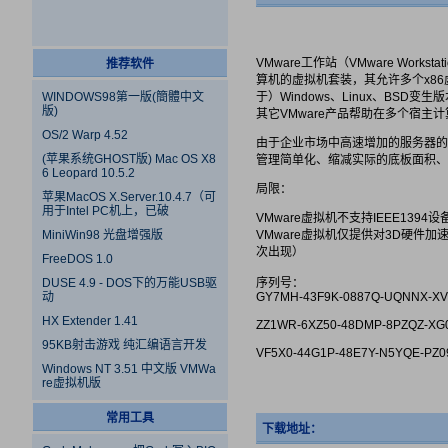
VMware工作站（VMware Wor
推荐软件
算机的虚拟机套装，其允许多个x8
WINDOWS98第一版(簡體中文
于）Windows、Linux、BS
版)
其它VMware产品帮助在多个宿主计
OS/2 Warp 4.52
由于企业市场中高速增加的服务器的
(苹果系统GHOST版) Mac OS X8
管理简单化、缩减实际的底板面积、
6 Leopard 10.5.2
局限：
苹果MacOS X.Server.10.4.7（可
用于Intel PC机上，已破
VMware虚拟机不支持IEEE1394设
MiniWin98 光盘增强版
VMware虚拟机仅提供对3D硬件
次出现）
FreeDOS 1.0
DUSE 4.9 - DOS下的万能USB驱
序列号：
动
GY7MH-43F9K-0887Q-UQNNX-XV
HX Extender 1.41
ZZ1WR-6XZ50-48DMP-8PZQZ-XG
95KB射击游戏 纯汇编语言开发
VF5X0-44G1P-48E7Y-N5YQE-PZ0
Windows NT 3.51 中文版 VMWa
re虚拟机版
常用工具
下载地址：