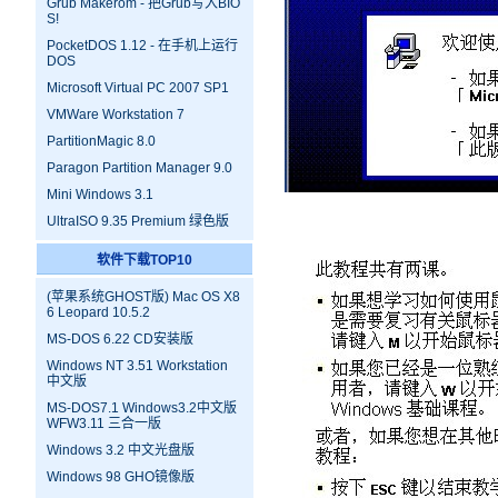
Grub Makerom - 把Grub写入BIO
S!
PocketDOS 1.12 - 在手机上运行
DOS
Microsoft Virtual PC 2007 SP1
VMWare Workstation 7
PartitionMagic 8.0
Paragon Partition Manager 9.0
Mini Windows 3.1
UltraISO 9.35 Premium 绿色版
软件下载TOP10
(苹果系统GHOST版) Mac OS X8
6 Leopard 10.5.2
MS-DOS 6.22 CD安装版
Windows NT 3.51 Workstation
中文版
MS-DOS7.1 Windows3.2中文版
WFW3.11 三合一版
Windows 3.2 中文光盘版
Windows 98 GHO镜像版