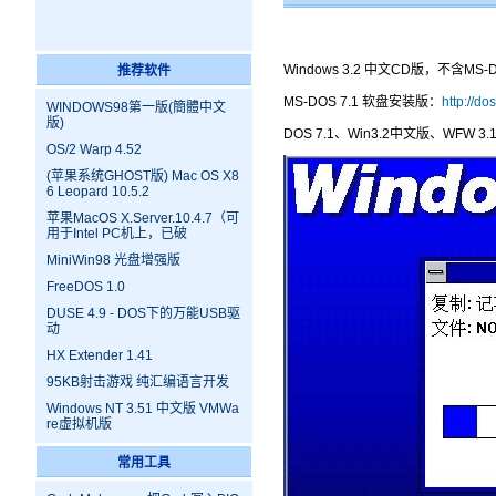
Windows 3.2 中文CD版，不含M
推荐软件
MS-DOS 7.1 软盘安装版：
http://d
WINDOWS98第一版(簡體中文
版)
DOS 7.1、Win3.2中文版、WFW 
OS/2 Warp 4.52
(苹果系统GHOST版) Mac OS X8
6 Leopard 10.5.2
苹果MacOS X.Server.10.4.7（可
用于Intel PC机上，已破
MiniWin98 光盘增强版
FreeDOS 1.0
DUSE 4.9 - DOS下的万能USB驱
动
HX Extender 1.41
95KB射击游戏 纯汇编语言开发
Windows NT 3.51 中文版 VMWa
re虚拟机版
常用工具