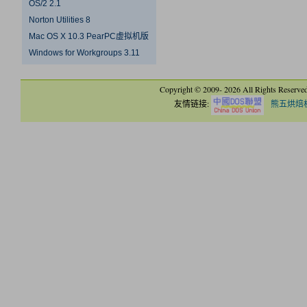
OS/2 2.1
Norton Utilities 8
Mac OS X 10.3 PearPC虚拟机版
Windows for Workgroups 3.11
Copyright © 2009-
2026 All Rights Reserve
友情链接:
熊五烘焙