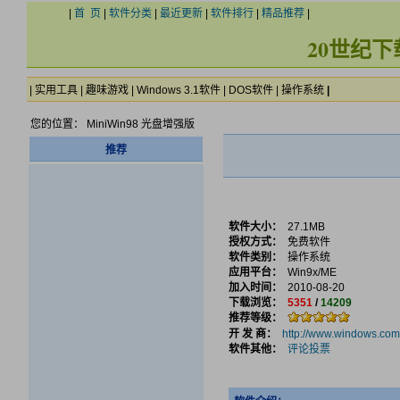
|
首 页
|
软件分类
|
最近更新
|
软件排行
|
精品推荐
|
20世纪
|
实用工具
|
趣味游戏
|
Windows 3.1软件
|
DOS软件
|
操作系统
|
您的位置： MiniWin98 光盘增强版
推荐
软件大小：
27.1MB
授权方式：
免费软件
软件类别：
操作系统
应用平台：
Win9x/ME
加入时间：
2010-08-20
下载浏览：
5351
/
14209
推荐等级：
开 发 商：
http://www.windows.com
软件其他：
评论投票