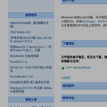
软件介绍：
推荐软件
Windows 98的LiveCD版，可
入纯DOS。内含
WinImage
、
WinR
WINDOWS98第一版(簡體中文
以正常使用NTFS分区上的文件。还
版)
OS/2 Warp 4.52
(苹果系统GHOST版) Mac OS X8
6 Leopard 10.5.2
下载地址：
苹果MacOS X.Server.10.4.7（可
用于Intel PC机上，已破
MiniWin98 光盘增强版
文件服务器不稳定，若无法下载，请
的理解与支持！
FreeDOS 1.0
DUSE 4.9 - DOS下的万能USB驱
==>>
miniwin98.zip
动
HX Extender 1.41
分享到：
95KB射击游戏 纯汇编语言开发
相关软件：
Windows NT 3.51 中文版 VMWa
re虚拟机版
软件评论：
常用工具