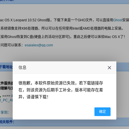
ac OS X Leopard 10.52 Ghost版，下载下来是一个GHO文件，可以直接用
Ghost
安
本系统镜像支持X86处理器，所以可以在任何使用Intel或AMD处理器的电脑上安装。
直接用Ghost恢复到C盘(硬盘上的活动分区即可)，重启之后便可以体验Mac OS X了！
有问题可以联系：
esaialex@qq.com
信息
下载地址：
很抱歉，本软件原始资源已失效，若下载链接存
文件服务器不稳定，若无法下载，请收藏本页，过一天再试，谢谢您
的理解与支持！
在，则该资源为后期手工补全，版本可能存在差
==>>
iDeneb_v1_5_1_OSX10_5_7_(UPDATED_VERSION)_(In
异，请谨慎下载！
el_PC_AMD_PC)_x-Demonoid_www.Demonoid.pw-x.TORRENT
确定
分享到：
相关软件：