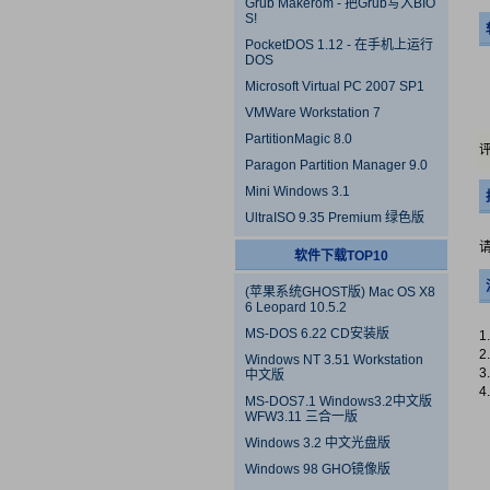
Grub Makerom - 把Grub写入BIO
S!
PocketDOS 1.12 - 在手机上运行
DOS
Microsoft Virtual PC 2007 SP1
VMWare Workstation 7
PartitionMagic 8.0
评
Paragon Partition Manager 9.0
Mini Windows 3.1
UltraISO 9.35 Premium 绿色版
软件下载TOP10
(苹果系统GHOST版) Mac OS X8
6 Leopard 10.5.2
MS-DOS 6.22 CD安装版
Windows NT 3.51 Workstation
中文版
MS-DOS7.1 Windows3.2中文版
WFW3.11 三合一版
Windows 3.2 中文光盘版
Windows 98 GHO镜像版