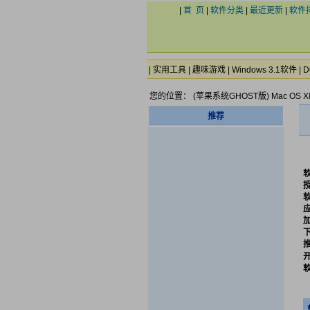
|
首 页
|
软件分类
|
最近更新
|
软件
|
实用工具
|
趣味游戏
|
Windows 3.1软件
|
D
您的位置： (苹果系统GHOST版) Mac OS X86 
推荐
开