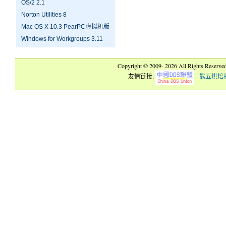
OS/2 2.1
Norton Utilities 8
Mac OS X 10.3 PearPC虚拟机版
Windows for Workgroups 3.11
Copyright © 2009-
2026 All Rights Reserve
友情链接:
熊五烘焙