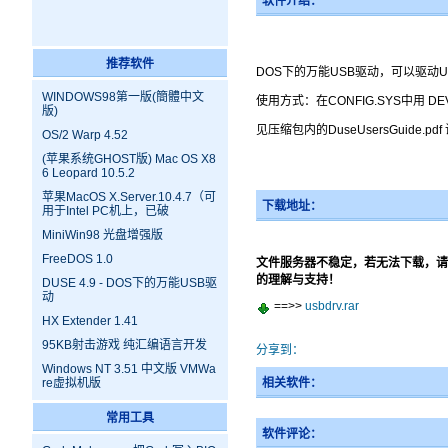
软件介绍：
推荐软件
DOS下的万能USB驱动，可以驱动
WINDOWS98第一版(簡體中文
使用方式：在CONFIG.SYS中用 DEVI
版)
见压缩包内的DuseUsersGui
OS/2 Warp 4.52
(苹果系统GHOST版) Mac OS X8
6 Leopard 10.5.2
苹果MacOS X.Server.10.4.7（可
下载地址：
用于Intel PC机上，已破
MiniWin98 光盘增强版
FreeDOS 1.0
文件服务器不稳定，若无法下载，请
的理解与支持！
DUSE 4.9 - DOS下的万能USB驱
动
==>>
usbdrv.rar
HX Extender 1.41
95KB射击游戏 纯汇编语言开发
分享到：
Windows NT 3.51 中文版 VMWa
re虚拟机版
相关软件：
常用工具
软件评论：