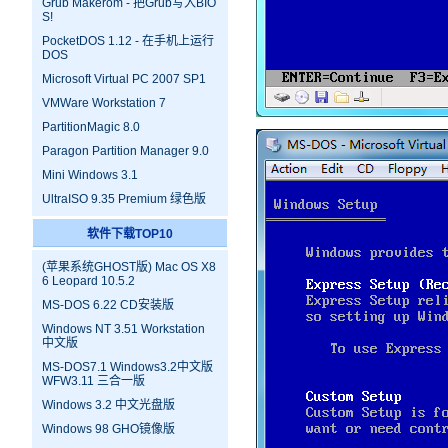
Grub Makerom - 把Grub写入BIO
S!
PocketDOS 1.12 - 在手机上运行
DOS
Microsoft Virtual PC 2007 SP1
VMWare Workstation 7
PartitionMagic 8.0
Paragon Partition Manager 9.0
Mini Windows 3.1
UltraISO 9.35 Premium 绿色版
软件下载TOP10
(苹果系统GHOST版) Mac OS X8
6 Leopard 10.5.2
MS-DOS 6.22 CD安装版
Windows NT 3.51 Workstation
中文版
MS-DOS7.1 Windows3.2中文版
WFW3.11 三合一版
Windows 3.2 中文光盘版
Windows 98 GHO镜像版