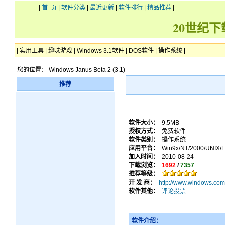
|
首 页
|
软件分类
|
最近更新
|
软件排行
|
精品推荐
|
20世纪
|
实用工具
|
趣味游戏
|
Windows 3.1软件
|
DOS软件
|
操作系统
|
您的位置： Windows Janus Beta 2 (3.1)
推荐
软件大小：
9.5MB
授权方式：
免费软件
软件类别：
操作系统
应用平台：
Win9x/NT/2000/UNIX/L
加入时间：
2010-08-24
下载浏览：
1692
/
7357
推荐等级：
开 发 商：
http://www.windows.com
软件其他：
评论投票
软件介绍：