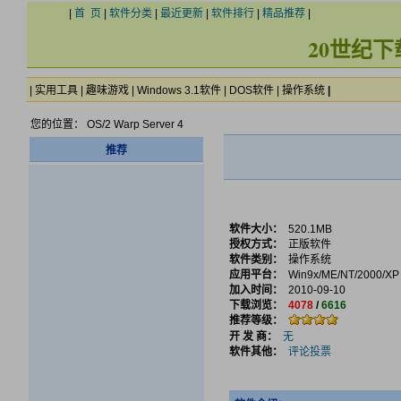
|
首 页
|
软件分类
|
最近更新
|
软件排行
|
精品推荐
|
20世纪
|
实用工具
|
趣味游戏
|
Windows 3.1软件
|
DOS软件
|
操作系统
|
您的位置： OS/2 Warp Server 4
推荐
软件大小：
520.1MB
授权方式：
正版软件
软件类别：
操作系统
应用平台：
Win9x/ME/NT/2000/XP
加入时间：
2010-09-10
下载浏览：
4078
/
6616
推荐等级：
开 发 商：
无
软件其他：
评论投票