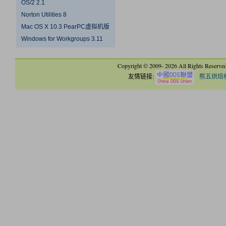
OS/2 2.1
Norton Utilities 8
Mac OS X 10.3 PearPC虚拟机版
Windows for Workgroups 3.11
Copyright © 2009-
2026 All Rights Reserve
友情链接:
熊五烘焙